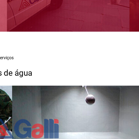
erviços
s de água