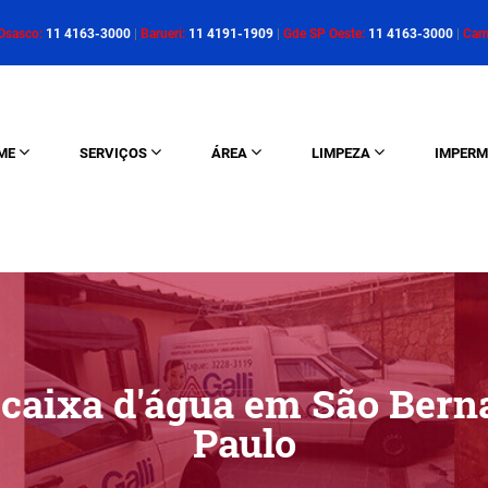
Osasco:
11 4163-3000
|
Barueri:
11 4191-1909
|
Gde SP Oeste:
11 4163-3000
|
Cam
ME
SERVIÇOS
ÁREA
LIMPEZA
IMPERM
caixa d'água em São Bern
Paulo