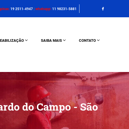
pinas:
19 2511-4947
|
whatsapp:
11 98231-5881
EABILIZAÇÃO
SAIBA MAIS
CONTATO
ardo do Campo - São