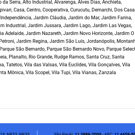
a Serra, Alto Industrial, Alvarenga, Alves Dias, Anchieta,
pivari, Casa, Centro, Cooperativa, Curucutu, Demarchi, Dos Casa
, Independência, Jardim Cláudia, Jardim do Mar, Jardim Farina,
m Industrial, Jardim Jussara, Jardim Lago, Jardim Las Vegas,
a Adelaide, Jardim Nazareth, Jardim Novo Horizonte, Jardim O 
Petroni, Jardim Regina, Jardim São Luís, Jordanópolis, Montan
 Parque São Bernardo, Parque São Bernardo Novo, Parque Select
ceia, Planalto, Rio Grande, Rudge Ramos, Santa Cruz, Santa
, Tatetos, Vila das Valsas, Vila Euclídes, Vila Gonçalves, Vila
anta Mônica, Vila Scopel, Vila Tupi, Vila Vianas, Zanzala
18, NR33, NR35,
São Paulo:
11 3889-7000
-
ABC:
11 4458-5