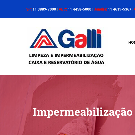
SP:
11 3889-7000
|
ABC:
11 4458-5000
|
Jandira:
11 4619-5367
|
HO
Impermeabilização 