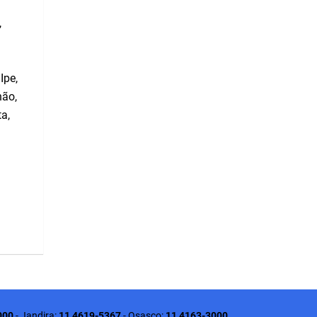
,
Ipe,
hão,
a,
000
-
Jandira:
11 4619-5367
-
Osasco:
11 4163-3000