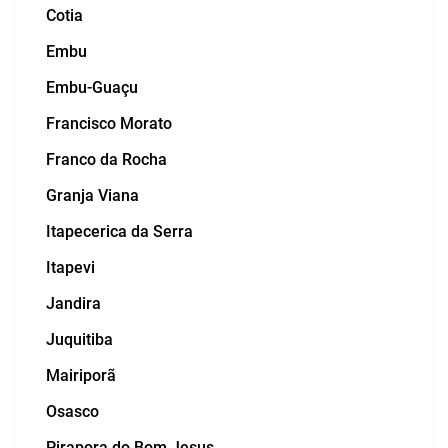
Cotia
Embu
Embu-Guaçu
Francisco Morato
Franco da Rocha
Granja Viana
Itapecerica da Serra
Itapevi
Jandira
Juquitiba
Mairiporã
Osasco
Pirapora do Bom Jesus