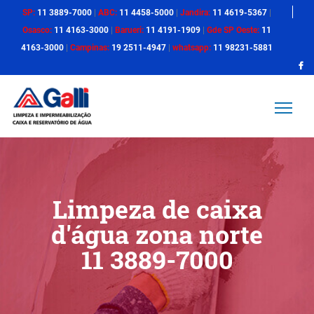
SP:
11 3889-7000
|
ABC:
11 4458-5000
|
Jandira:
11 4619-5367
|
Osasco:
11 4163-3000
|
Barueri:
11 4191-1909
|
Gde SP Oeste:
11
4163-3000
|
Campinas:
19 2511-4947
|
whatsapp:
11 98231-5881
Limpeza de caixa
d'água zona norte
11 3889-7000