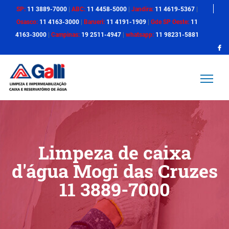
SP:
11 3889-7000
|
ABC:
11 4458-5000
|
Jandira:
11 4619-5367
|
Osasco:
11 4163-3000
|
Barueri:
11 4191-1909
|
Gde SP Oeste:
11
4163-3000
|
Campinas:
19 2511-4947
|
whatsapp:
11 98231-5881
Limpeza de caixa
d'água Mogi das Cruzes
11 3889-7000