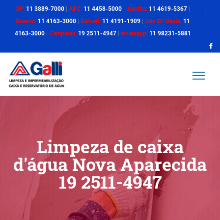
SP:
11 3889-7000
|
ABC:
11 4458-5000
|
Jandira:
11 4619-5367
|
Osasco:
11 4163-3000
|
Barueri:
11 4191-1909
|
Gde SP Oeste:
11
4163-3000
|
Campinas:
19 2511-4947
|
whatsapp:
11 98231-5881
Limpeza de caixa
d'água Nova Aparecida
19 2511-4947