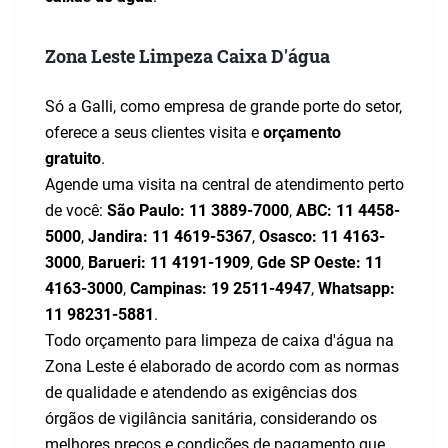
Zona Leste Limpeza Caixa D'água
Só a Galli, como empresa de grande porte do setor,
oferece a seus clientes visita e
orçamento
gratuito
.
Agende uma visita na central de atendimento perto
de você:
São Paulo:
11 3889-7000
,
ABC:
11 4458-
5000
,
Jandira:
11 4619-5367
,
Osasco:
11 4163-
3000
,
Barueri:
11 4191-1909
,
Gde SP Oeste:
11
4163-3000
,
Campinas:
19 2511-4947
,
Whatsapp:
11 98231-5881
.
Todo orçamento para limpeza de caixa d'água na
Zona Leste é elaborado de acordo com as normas
de qualidade e atendendo as exigências dos
órgãos de vigilância sanitária, considerando os
melhores preços e condições de pagamento que