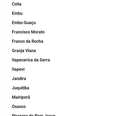
Cotia
Embu
Embu-Guaçu
Francisco Morato
Franco da Rocha
Granja Viana
Itapecerica da Serra
Itapevi
Jandira
Juquitiba
Mairiporã
Osasco
Pirapora do Bom Jesus