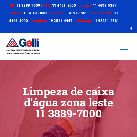
SP:
11 3889-7000
|
ABC:
11 4458-5000
|
Jandira:
11 4619-5367
|
Osasco:
11 4163-3000
|
Barueri:
11 4191-1909
|
Gde SP Oeste:
11
4163-3000
|
Campinas:
19 2511-4947
|
whatsapp:
11 98231-5881
Limpeza de caixa
d'água zona leste
11 3889-7000